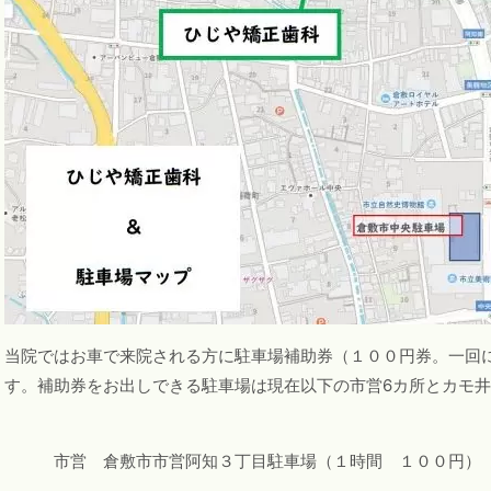
当院ではお車で来院される方に駐車場補助券（１００円券。一回
す。補助券をお出しできる駐車場は現在以下の
市営6カ所と
カモ井
市営
倉敷市市営阿知３丁目駐車場（１時間 １００円）