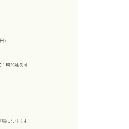
）
０円）
時間延長可
車場になります。