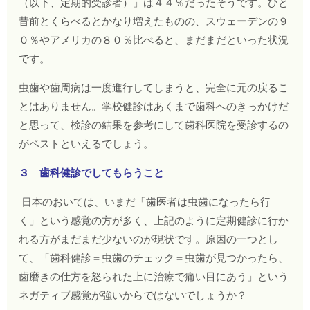
（以下、定期的受診者）」は４４％だったそうです。ひと
昔前とくらべるとかなり増えたものの、スウェーデンの９
０％やアメリカの８０％比べると、まだまだといった状況
です。
虫歯や歯周病は一度進行してしまうと、完全に元の戻るこ
とはありません。学校健診はあくまで歯科へのきっかけだ
と思って、検診の結果を参考にして歯科医院を受診するの
がベストといえるでしょう。
３ 歯科健診でしてもらうこと
日本のおいては、いまだ「歯医者は虫歯になったら行
く」という感覚の方が多く、上記のように定期健診に行か
れる方がまだまだ少ないのが現状です。原因の一つとし
て、「歯科健診＝虫歯のチェック＝虫歯が見つかったら、
歯磨きの仕方を怒られた上に治療で痛い目にあう」という
ネガティブ感覚が強いからではないでしょうか？