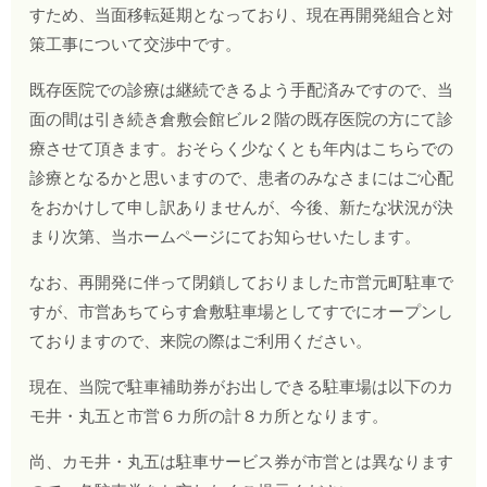
すため、当面移転延期となっており、現在再開発組合と対
策工事について交渉中です。
既存医院での診療は継続できるよう手配済みですので、当
面の間は引き続き倉敷会館ビル２階の既存医院の方にて診
療させて頂きます。おそらく少なくとも年内はこちらでの
診療となるかと思いますので、患者のみなさまにはご心配
をおかけして申し訳ありませんが、今後、新たな状況が決
まり次第、当ホームページにてお知らせいたします。
なお、再開発に伴って閉鎖しておりました市営元町駐車で
すが、市営あちてらす倉敷駐車場としてすでにオープンし
ておりますので、来院の際はご利用ください。
現在、当院で駐車補助券がお出しできる駐車場は以下の
カ
モ井
・
丸五と市営６カ所の計８カ所となります。
尚、
カモ井
・
丸五
は駐車サービス券が市営とは異なります