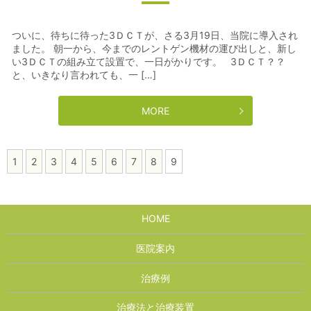
ついに、待ちに待った3ＤＣＴが、さる3月19日、当院に導入され
ました。 朝一から、今までのレントゲン機材の運び出しと、新し
い3ＤＣＴの組み立て設置で、一日がかりです。 3ＤＣＴ？？
と、いきなり言われても、一 […]
MORE
1
2
3
4
5
6
7
8
9
HOME
医院案内
治療例
治療法と治療装置