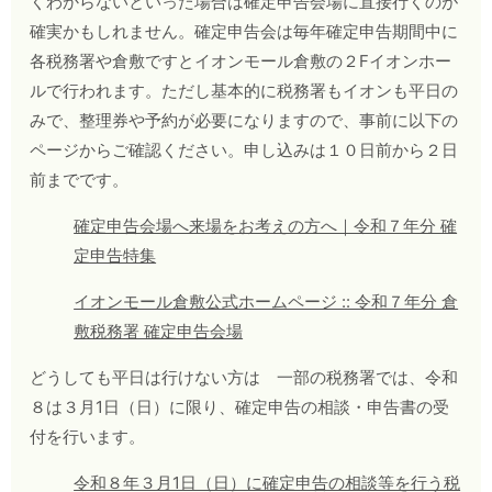
くわからないといった場合は確定申告会場に直接行くのが
確実かもしれません。確定申告会は毎年確定申告期間中に
各税務署や倉敷ですとイオンモール倉敷の２Fイオンホー
ルで行われます。ただし基本的に税務署もイオンも平日の
みで、整理券や予約が必要になりますので、事前に以下の
ページからご確認ください。申し込みは１０日前から２日
前までです。
確定申告会場へ来場をお考えの方へ｜令和７年分 確
定申告特集
イオンモール倉敷公式ホームページ :: 令和７年分 倉
敷税務署 確定申告会場
どうしても平日は行けない方は 一部の税務署では、令和
８は３月1日（日）に限り、確定申告の相談・申告書の受
付を行います。
令和８年３月1日（日）に確定申告の相談等を行う税