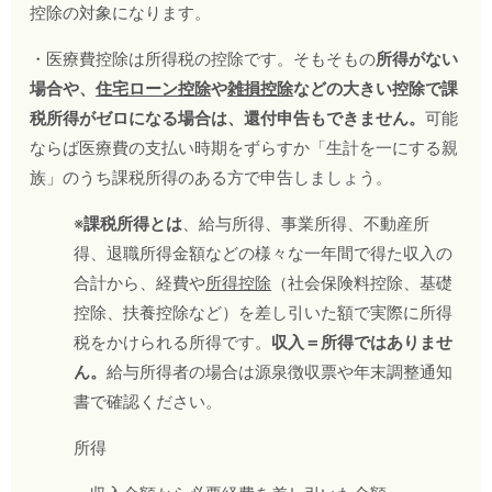
控除の対象になります。
・医療費控除は所得税の控除です。そもそもの
所得がない
場合や、
住宅ローン控除
や
雑損控除
などの大きい控除で課
税所得がゼロになる
場合は、還付申告もできません。
可能
ならば医療費の支払い時期をずらすか「生計を一にする親
族」のうち課税所得のある方で申告しましょう。
※
課税所得とは
、給与所得、事業所得、不動産所
得、退職所得金額などの様々な一年間で得た収入の
合計から、経費や
所得控除
（社会保険料控除、基礎
控除、扶養控除など）を差し引いた額で実際に所得
税をかけられる所得です。
収入＝所得ではありませ
ん。
給与所得者の場合は源泉徴収票や年末調整通知
書で確認ください。
所得