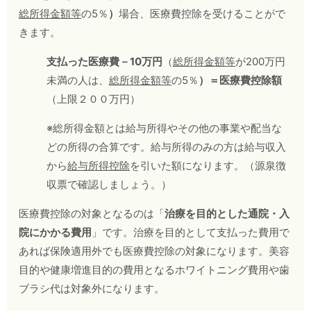
総所得金額等
の5％
）
場合、医療費控除を受けることがで
きます。
支払った医療費－
10
万円
（
総所得金額等
が200万円
未満の人は、
総所得金額等
の5％
）＝医療費控除額
（上限２００万円）
※総所得金額とは給与所得やその他の事業や配当な
どの所得の合算です。給与所得のみの方は給与収入
から
給与所得控除
を引いた額になります。（源泉徴
収票で確認しましょう。）
医療費控除の対象となるのは「
治療を目的とした通院・入
院にかかる費用
」です。治療を目的として支払った費用で
あれば保険適用外でも医療費控除の対象になります。美容
目的や健康増進目的の費用となるホワイトニング費用や歯
ブラシ代は対象外になります。