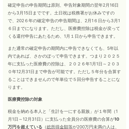
確定申告の申告期間は原則、申告対象期間の翌年2月16日
から3月15日までです。土日祝は税務署がお休みですの
で、202６年の確定申告の申告期間は、2月1６日から3月1
６日までになります。ただし、医療費控除は税金が戻って
くる還付申告にあたるため、1月１日から申告できます。
また通常の確定申告の期間内に申告できなくても、5年以
内であれば、さかのぼって申告できます。つまり２０２５
年に支払った医療費の控除は、２０２６年1月1日～２０３
０年12月31日まで申告が可能です。ただし５年分を合算す
ることはできませんので年単位で５回分申告することにな
ります。
医療費控除の対象
税金を納める本人と「生計を一にする親族」が１年間（
1
月
1
日～
12
月
31
日）に支払った全員分の医療費の合算が
10
万円を超えている
（
総所得金額等
が200万円未満の人は、