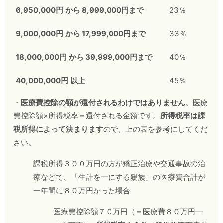
6,950,000
円
から
8,999,000
円まで
23％
9,000,000
円
から
17,999,000
円まで
33％
18,000,000
円
から
39,999,000
円まで
40％
40,000,000
円
以上
45％
・
医療費控除の額が還付されるわけではありません
。医療
費控除額×所得税率＝還付される金額です。
所得税率は課
税所得によって決まります
ので、上の表を参考にしてくだ
さい。
課税所得３００万円の方が矯正治療や交通事故の治
療などで、「生計を一にする親族」の医療費合計が
一年間に８０万円かった場合
医療費控除額７０万円（＝医療費８０万円―