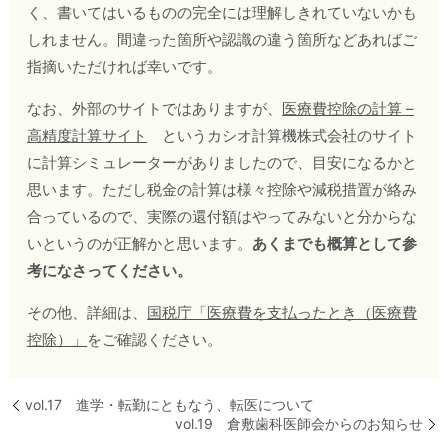
く、書いてはいるものの完全には理解しきれていないかも
しれません。間違った箇所や認識の違う箇所などあればご
指摘いただければ幸いです。
なお、外部のサイトではありますが、
医療費控除の計算
–
高精度計算サイト
というカシオ計算機株式会社のサイト
に計算シミュレーターがありましたので、目安になるかと
思います。ただし税金の計算は様々控除や減税措置が絡み
合っているので、実際の還付額はやってみないと分からな
いというのが正解かと思います。
あくまでも概算として参
考になさってください。
その他、詳細は、
国税庁「医療費を支払ったとき（医療費
控除）」
をご確認ください。
vol.17 進学・転勤にともなう、転医について
vol.19 倉敷歯科医師会からのお知らせ