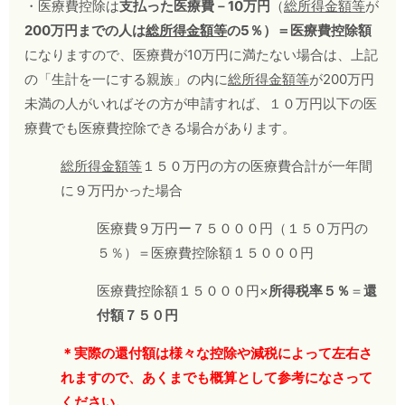
・医療費控除は
支払った医療費－
10
万円
（
総所得金額等
が
200
万円までの人は
総所得金額等
の
5
％）＝医療費控除額
になりますので、医療費が10万円に満たない場合は、上記
の「生計を一にする親族」の内に
総所得金額等
が200万円
未満の人がいればその方が申請すれば、１０万円以下の医
療費でも医療費控除できる場合があります。
総所得金額等
１５０万円の方の医療費合計が一年間
に９万円かった場合
医療費９万円ー７５０００円（１５０万円の
５％）＝医療費控除額１５０００円
医療費控除額１５０００円×
所得税率５％
＝
還
付額７５０円
＊実際の還付額は様々な控除や減税によって左右さ
れますので、あくまでも概算として参考になさって
ください。