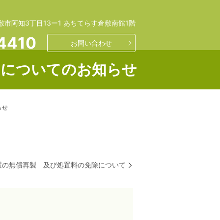
敷市阿知3丁目13ー1 あちてらす倉敷南館1階
4410
お問い合わせ
ーについてのお知らせ
らせ
置の無償再製 及び処置料の免除について