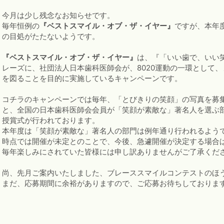
今月は少し残念なお知らせです。
毎年恒例の
『ベストスマイル・オブ・ザ・イヤー』
ですが、本年
の目処がたたないようです。
『ベストスマイル・オブ・ザ・イヤー』
は、『「いい歯で、いい
レーズに、社団法人日本歯科医師会が、8020運動の一環として
を図ることを目的に実施しているキャンペーンです。
コチラのキャンペーンでは毎年、「とびきりの笑顔」の写真を募
と、全国の日本歯科医師会会員が「笑顔が素敵な」著名人を選ぶ部
授賞式が行われております。
本年度は「笑顔が素敵な」著名人の部門は例年通り行われるよう
時点では開催が未定とのことで、今後、急遽開催が決定する場合
毎年楽しみにされていた皆様には申し訳ありませんがご了承くだ
尚、先月ご案内いたしました、ブレーススマイルコンテストのほ
まだ、応募期間に余裕がありますので、ご応募お待ちしておりま